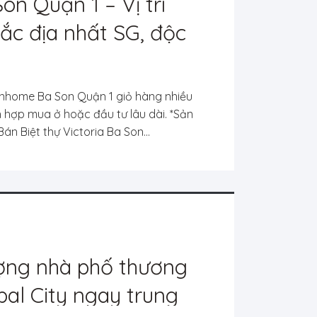
on Quận 1 – Vị trí
ắc địa nhất SG, độc
n đẹp giá gốc CĐT
inhome Ba Son Quận 1 giỏ hàng nhiều
ch hợp mua ở hoặc đầu tư lâu dài. *Sản
 Biệt thự Victoria Ba Son...
ợng nhà phố thương
al City ngay trung