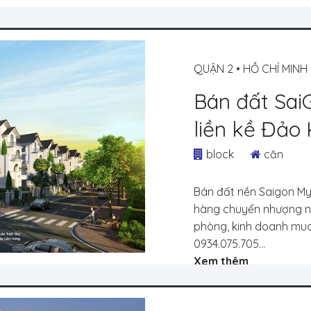
QUẬN 2
•
HỒ CHÍ MINH
Bán đất SaiG
liền kề Đảo
trung tâm h
block
căn
Bán đất nền Saigon Mys
hàng chuyển nhượng nhi
phòng, kinh doanh mua
0934.075.705...
Xem thêm