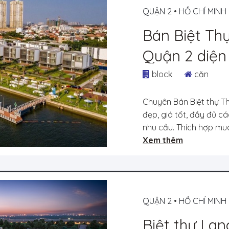
QUẬN 2
•
HỒ CHÍ MINH
Bán Biệt Th
Quận 2 diện
thích hợp m
block
căn
Chuyên Bán Biệt thự T
đẹp, giá tốt, đầy đủ cá
nhu cầu. Thích hợp mua
Xem thêm
QUẬN 2
•
HỒ CHÍ MINH
Biệt thự Lan