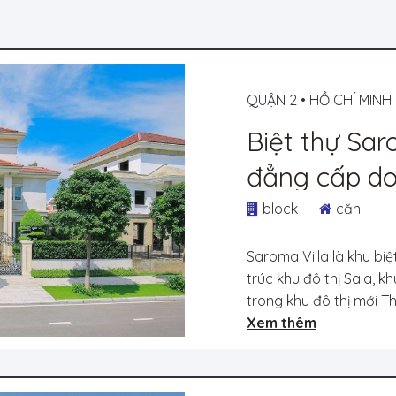
QUẬN 2
•
HỒ CHÍ MINH
Biệt thự Sar
đẳng cấp do
hàng chuyển
block
căn
Saroma Villa là khu biệ
trúc khu đô thị Sala, k
trong khu đô thị mới Th
Xem thêm