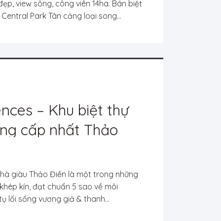
í đẹp, view sông, công viên 14ha. Bán biệt
entral Park Tân cảng loại song...
nces – Khu biệt thự
ng cấp nhất Thảo
 hàng chuyển nhượng
hà giàu Thảo Điền là một trong những
khép kín, đạt chuẩn 5 sao về môi
tụ lối sống vương giả & thanh...