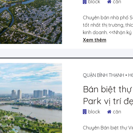
tâm Tp. Thủ
block
căn
Chuyên bán nhà phố Soh
tốt nhất thị trường, th
kinh doanh. <<Nhận ký 
Xem thêm
QUẬN BÌNH THẠNH
•
H
Bán biệt th
Park vị trí 
nhượng mới 
block
căn
Chuyên Bán biệt thự V