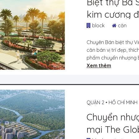
Biệt thự Ba S
kim cương đ
quyền 06 că
block
căn
Chuyên Bán biệt thự V
căn bán vị trí đẹp, thí
phẩm chuyển nhượng Bán
Xem thêm
QUẬN 2
•
HỒ CHÍ MINH
Chuyển như
mại The Glob