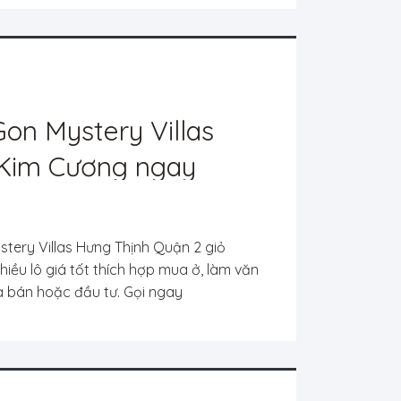
on Mystery Villas
 Kim Cương ngay
ành chính Tp.Thủ Đức
tery Villas Hưng Thịnh Quận 2 giỏ
ều lô giá tốt thích hợp mua ở, làm văn
 bán hoặc đầu tư. Gọi ngay