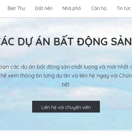
Biệt Thự
Đất nền
Nhà phố
Căn hộ
Tin tức
CÁC DỰ ÁN BẤT ĐỘNG SẢ
 bạn các dự án bất động sản chất lượng và mới nhất 
ể xem thông tin từng dự án và liên hệ ngay với Chúng
tiết.
Liên hệ với chuyên viên