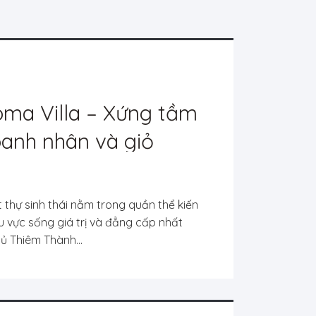
oma Villa – Xứng tầm
anh nhân và giỏ
 nhượng mới nhất
t thự sinh thái nằm trong quần thể kiến
hu vực sống giá trị và đẳng cấp nhất
ủ Thiêm Thành...