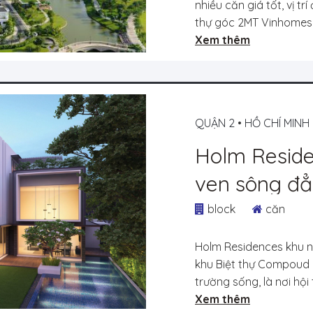
nhiều căn giá tốt, vị tr
thự góc 2MT Vinhomes C
Xem thêm
QUẬN 2
•
HỒ CHÍ MINH
Holm Reside
ven sông đẳ
Điền và giỏ
block
căn
Holm Residences khu n
khu Biệt thự Compoud 
trường sống, là nơi hội 
Xem thêm