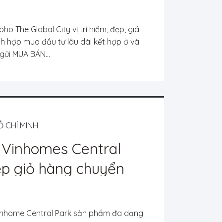
 Đức
o The Global City vị trí hiếm, đẹp, giá
ích hợp mua đầu tư lâu dài kết hợp ở và
gửi MUA BÁN...
Ồ CHÍ MINH
ự Vinhomes Central
đẹp giỏ hàng chuyển
nhất giá tốt
inhome Central Park sản phẩm đa dạng