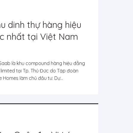
u dinh thự hàng hiệu
c nhất tại Việt Nam
Elie Saab
ie Saab là khu compound hàng hiệu đẳng
limited tại Tp. Thủ Đức do Tập đoàn
 Homes làm chủ đầu tư. Dự...