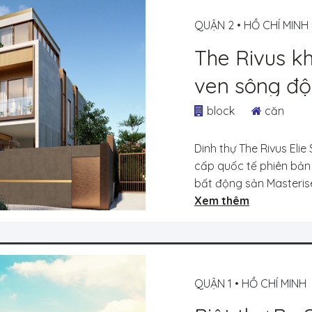
QUẬN 2
•
HỒ CHÍ MINH
The Rivus kh
ven sông độ
thương hiệu 
block
căn
Dinh thự The Rivus El
cấp quốc tế phiên bản 
bất động sản Masterise
Xem thêm
QUẬN 1
•
HỒ CHÍ MINH