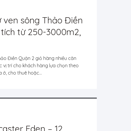
ự ven sông Thảo Điền
 tích từ 250-3000m2,
ua ở hoặc đầu tư
hảo Điền Quận 2 giỏ hàng nhiều căn
c vị trí cho khách hàng lựa chọn theo
 ở, cho thuê hoặc...
caster Eden – 12