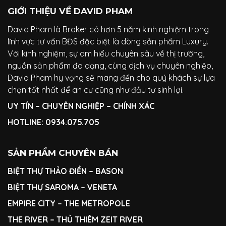
GIỚI THIỆU VỀ DAVID PHAM
David Pham là Broker có hơn 5 năm kinh nghiệm trong
lĩnh vực tư vấn BĐS đặc biệt là dòng sản phẩm Luxury.
Với kinh nghiệm, sự am hiểu chuyên sâu về thị trường,
nguồn sản phẩm đa dạng, cùng dịch vụ chuyên nghiệp,
David Pham hy vọng sẽ mang đến cho quý khách sự lựa
chọn tốt nhất để an cư cũng như đầu tư sinh lợi.
UY TÍN – CHUYÊN NGHIỆP – CHÍNH XÁC
HOTLINE:
0934.075.705
SẢN PHẨM CHUYÊN BÁN
BIỆT THỰ THẢO ĐIỀN
–
BASON
BIỆT THỰ SAROMA
– VENETA
EMPIRE CITY
–
THE METROPOLE
THE RIVER
–
THỦ THIÊM ZEIT RIVER