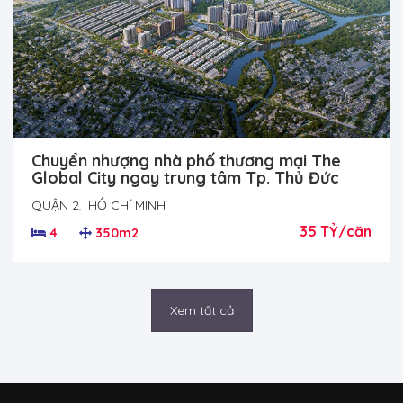
Chuyển nhượng nhà phố thương mại The
Global City ngay trung tâm Tp. Thủ Đức
QUẬN 2
,
HỒ CHÍ MINH
35 TỶ/căn
4
350m2
Xem tất cả