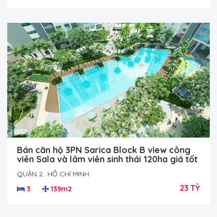
Bán căn hộ 3PN Sarica Block B view công
viên Sala và lâm viên sinh thái 120ha giá tốt
QUẬN 2
,
HỒ CHÍ MINH
23 TỶ
3
139m2