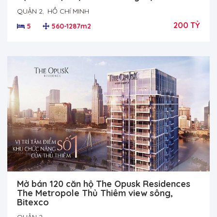
QUẬN 2
,
HỒ CHÍ MINH
200 TỶ
5
560-1287m2
Mở bán 120 căn hộ The Opusk Residences
The Metropole Thủ Thiêm view sông,
Bitexco