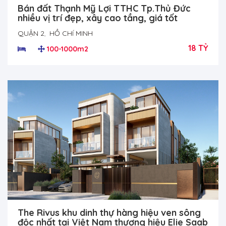
Bán đất Thạnh Mỹ Lợi TTHC Tp.Thủ Đức
nhiều vị trí đẹp, xây cao tầng, giá tốt
QUẬN 2
,
HỒ CHÍ MINH
18 TỶ
100-1000m2
The Rivus khu dinh thự hàng hiệu ven sông
độc nhất tại Việt Nam thương hiệu Elie Saab