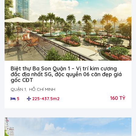
Biệt thự Ba Son Quận 1 – Vị trí kim cương
đắc địa nhất SG, độc quyền 06 căn đẹp giá
gốc CĐT
QUẬN 1
,
HỒ CHÍ MINH
160 TỶ
5
225-437.5m2