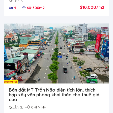
QUẬN 2
,
$10.000/m2
4
60-300m2
Bán đất MT Trần Não diện tích lớn, thích
hợp xây văn phòng khai thác cho thuê giá
cao
QUẬN 2
,
HỒ CHÍ MINH