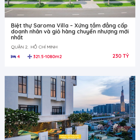
Biệt thự Saroma Villa – Xứng tầm đẳng cấp
doanh nhân và giỏ hàng chuyển nhượng mới
nhất
QUẬN 2
,
HỒ CHÍ MINH
230 TỶ
4
321.5-1080m2