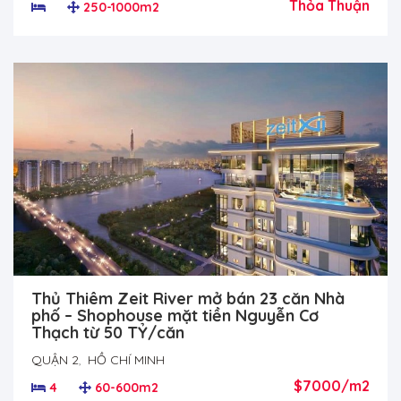
Thỏa Thuận
250-1000m2
Thủ Thiêm Zeit River mở bán 23 căn Nhà
phố – Shophouse mặt tiền Nguyễn Cơ
Thạch từ 50 TỶ/căn
QUẬN 2
,
HỒ CHÍ MINH
$7000/m2
4
60-600m2