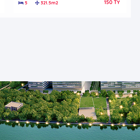
150 TỶ
5
321.5m2