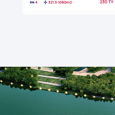
230 TỶ
4
321.5-1080m2