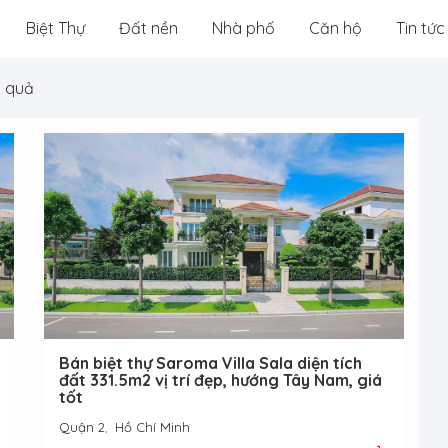
Biệt Thự
Đất nền
Nhà phố
Căn hộ
Tin tức
t quả
Bán biệt thự Saroma Villa Sala diện tích
đất 331.5m2 vị trí đẹp, hướng Tây Nam, giá
tốt
Quận 2
,
Hồ Chí Minh