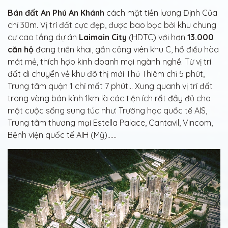
Bán đất An Phú An Khánh
cách mặt tiền lương Định Của
chỉ 30m. Vị trí đất cực đẹp, được bao bọc bởi khu chung
cư cao tầng dự án
Laimain City
(HDTC) với hơn
13.000
căn hộ
đang triển khai, gần công viên khu C, hồ điều hòa
mát mẻ, thích hợp kinh doanh mọi ngành nghề. Từ vị trí
đất di chuyển về khu đô thị mới Thủ Thiêm chỉ 5 phút,
Trung tâm quận 1 chỉ mất 7 phút… Xung quanh vị trí đất
trong vòng bán kính 1km là các tiện ích rất đầy đủ cho
một cuộc sống sung túc như: Trường học quốc tế AIS,
Trung tâm thương mại Estella Palace, Cantavil, Vincom,
Bệnh viện quốc tế AIH (Mỹ)……