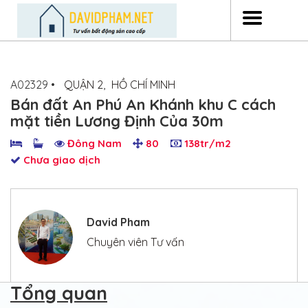
A02329 •
QUẬN 2
,
HỒ CHÍ MINH
Bán đất An Phú An Khánh khu C cách
mặt tiền Lương Định Của 30m
Đông Nam
80
138tr/m2
Chưa giao dịch
David Pham
Chuyên viên Tư vấn
Tổng quan