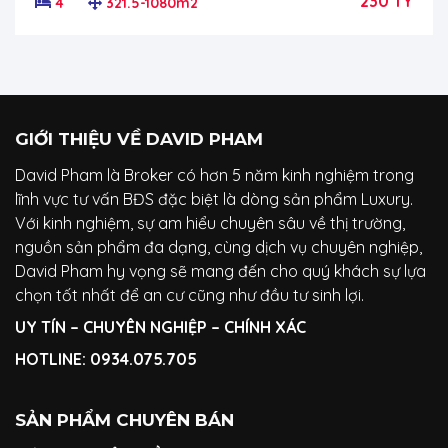
230 TỶ
4
321.5-1080m2
GIỚI THIỆU VỀ DAVID PHAM
David Pham là Broker có hơn 5 năm kinh nghiệm trong
lĩnh vực tư vấn BĐS đặc biệt là dòng sản phẩm Luxury.
Với kinh nghiệm, sự am hiểu chuyên sâu về thị trường,
nguồn sản phẩm đa dạng, cùng dịch vụ chuyên nghiệp,
David Pham hy vọng sẽ mang đến cho quý khách sự lựa
chọn tốt nhất để an cư cũng như đầu tư sinh lợi.
UY TÍN – CHUYÊN NGHIỆP – CHÍNH XÁC
HOTLINE:
0934.075.705
SẢN PHẨM CHUYÊN BÁN