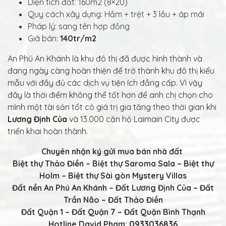
Diện tích đất: 160m2 (8×20)
Quy cách xây dựng: Hầm + trệt + 3 lầu + áp mái
Pháp lý: sang tên hợp đồng
Giá bán:
140tr/m2
An Phú An Khánh là khu đô thị đã được hình thành và
đang ngày càng hoàn thiện để trở thành khu đô thị kiểu
mẫu với đầy đủ các dịch vụ tiện ích đẳng cấp. Vì vậy
đây là thời điểm không thể tốt hơn để anh chị chọn cho
mình một tài sản tốt có giá trị gia tăng theo thời gian khi
Lương Định Của
và 13.000 căn hộ Laimain City được
triển khai hoàn thành.
Chuyên nhận ký gửi mua bán nhà đất
Biệt thự Thảo Điền – Biệt thự Saroma Sala – Biệt thự
Holm – Biệt thự Sài gòn Mystery Villas
Đất nền An Phú An Khánh – Đất Lương Định Của – Đất
Trần Não – Đất Thảo Điền
Đất Quận 1 – Đất Quận 7 – Đất Quận Bình Thạnh
Hotline
David Pham:
0933036836