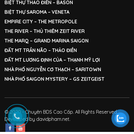
BIỆT THỰ THẢO ĐIỀN
–
BASON
BIỆT THỰ SAROMA
– VENETA
EMPIRE CITY
–
THE METROPOLE
THE RIVER
–
THỦ THIÊM ZEIT RIVER
THE MARQ
– GRAND MARINA SAIGON
ĐẤT MT TRẦN NÃO
–
THẢO ĐIỀN
ĐẤT MT LƯƠNG ĐỊNH CỦA
–
THẠNH MỸ LỢI
NHÀ PHỐ NGUYỄN CƠ THẠCH
– SARITOWN
NHÀ PHỐ SAIGON MYSTERY – GS ZEITGEIST
© 2020 - Chuyên BDS Cao Cấp. All Rights Reserved.
Developed by davidpham.net.