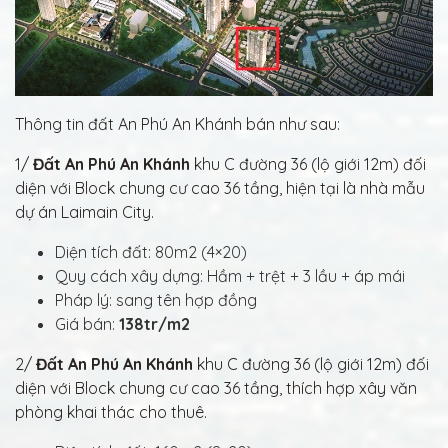
Thông tin đất An Phú An Khánh bán như sau:
1/
Đất An Phú An Khánh
khu C đường 36 (lộ giới 12m) đối
diện với Block chung cư cao 36 tầng, hiện tại là nhà mẫu
dự án Laimain City.
Diện tích đất: 80m2 (4×20)
Quy cách xây dựng: Hầm + trệt + 3 lầu + áp mái
Pháp lý: sang tên hợp đồng
Giá bán:
138tr/m2
2/
Đất An Phú An Khánh
khu C đường 36 (lộ giới 12m) đối
diện với Block chung cư cao 36 tầng, thích hợp xây văn
phòng khai thác cho thuê.