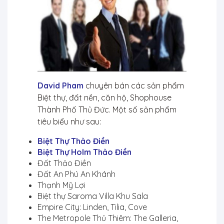
David Pham
chuyên bán các sản phẩm
Biệt thự, đất nền, căn hộ, Shophouse
Thành Phố Thủ Đức. Một số sản phẩm
tiêu biểu như sau:
Biệt Thự Thảo Điền
Biệt Thự
Holm Thảo Điền
Đất Thảo Điền
Đất An Phú An Khánh
Thạnh Mỹ Lợi
Biệt thự Saroma Villa Khu Sala
Empire City: Linden, Tilia, Cove
The Metropole Thủ Thiêm: The Galleria,