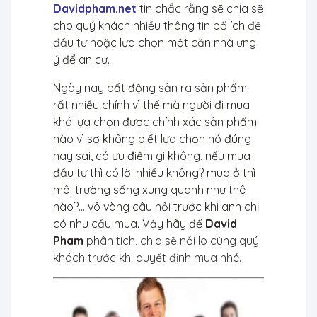
Davidpham.net
t
in chắc rằng sẽ chia sẽ
cho quý khách nhiều thông tin bổ ích để
đầu tư hoặc lựa chọn một căn nhà ưng
ý để an cư.
Ngày nay bất động sản ra sản phẩm
rất nhiều chính vì thế mà người đi mua
khó lựa chọn được chính xác sản phẩm
nào vì sợ không biết lựa chọn nó đúng
hay sai, có ưu điểm gì không, nếu mua
đầu tư thì có lời nhiều không? mua ở thì
môi trường sống xung quanh như thê
nào?… vô vàng câu hỏi trước khi anh chị
có nhu cầu mua. Vậy hãy để
David
Pham
phân tích, chia sẽ nỗi lo cùng quý
khách trước khi quyết định mua nhé.