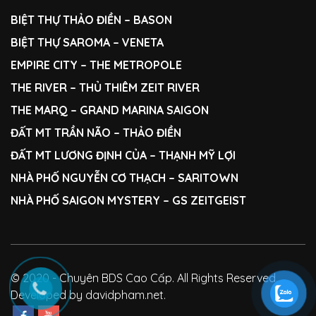
BIỆT THỰ THẢO ĐIỀN
–
BASON
BIỆT THỰ SAROMA
– VENETA
EMPIRE CITY
–
THE METROPOLE
THE RIVER
–
THỦ THIÊM ZEIT RIVER
THE MARQ
– GRAND MARINA SAIGON
ĐẤT MT TRẦN NÃO
–
THẢO ĐIỀN
ĐẤT MT LƯƠNG ĐỊNH CỦA
–
THẠNH MỸ LỢI
NHÀ PHỐ NGUYỄN CƠ THẠCH
– SARITOWN
NHÀ PHỐ SAIGON MYSTERY – GS ZEITGEIST
© 2020 - Chuyên BDS Cao Cấp. All Rights Reserved.
Developed by davidpham.net.