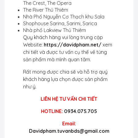
The Crest, The Opera
The River Thủ Thiêm
Nhà Phố Nguyễn Cơ Thạch khu Sala
Shophouse Sarina, Sarimi, Sarica
Nhà phố Lakview Thủ Thiêm
Quy khách hàng vui lòng trung cập
Website:
https://davidpham.net/
xem
chi tiết và được tư vấn cụ thể về từng
sản phẩm mà mình quan tâm.
Rất mong được chia sẽ và hỗ trợ quý
khách hàng lựa chọn được sản phẩm
như ý.
LIÊN HỆ TƯ VẤN CHI TIẾT
HOTLINE:
0934.075.705
Email:
Davidpham.tuvanbds@gmail.com